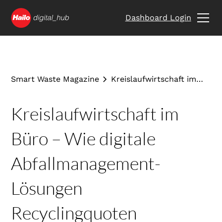
Dashboard Login
Smart Waste Magazine
Kreislaufwirtschaft im
Büro – Wie digitale
Abfallmanagement-
Kreislaufwirtschaft im
Lösungen
Recyclingquoten
Büro – Wie digitale
verbessern können
Abfallmanagement-
Lösungen
Recyclingquoten