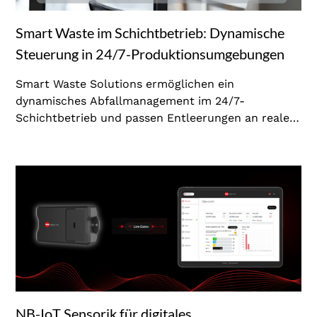
Smart Waste im Schichtbetrieb: Dynamische
Steuerung in 24/7-Produktionsumgebungen
Smart Waste Solutions ermöglichen ein
dynamisches Abfallmanagement im 24/7-
Schichtbetrieb und passen Entleerungen an reale
Produktionsbedingungen an. Durch Echtzeitdaten
zu Füllständen und Abfallmengen je Schicht lassen
sich Ressourcen effizienter einsetzen,
Produktionsspitzen besser steuern und unnötige
Prozesse vermeiden. So werden
Produktionsabläufe stabilisiert und betriebliche
Effizienz nachhaltig verbessert.
NB-IoT Sensorik für digitales