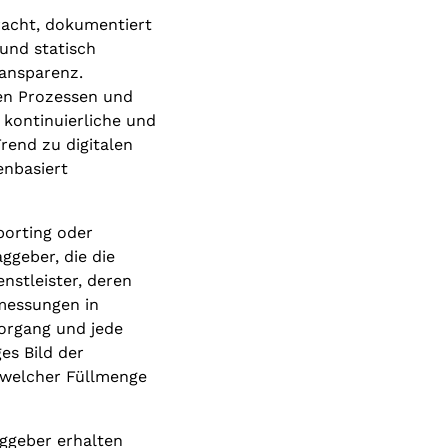
bracht, dokumentiert
und statisch
ransparenz.
en Prozessen und
 kontinuierliche und
rend zu digitalen
enbasiert
porting oder
ggeber, die die
nstleister, deren
smessungen in
vorgang und jede
es Bild der
i welcher Füllmenge
aggeber erhalten