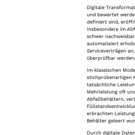
Digitale Transformat
und bewertet werden
definiert sind, eröf
Insbesondere im Abf
schwer nachweisbaren
automatisiert erhobe
Serviceverträgen an,
überprüfbar werden
Im klassischen Mode
stichprobenartigen K
tatsächliche Leistun
Mehrleistung oft uns
Abfallbehältern, ve
Füllstandsentwicklu
erbrachten Leistung 
Behälter geleert wu
Durch digitale Date