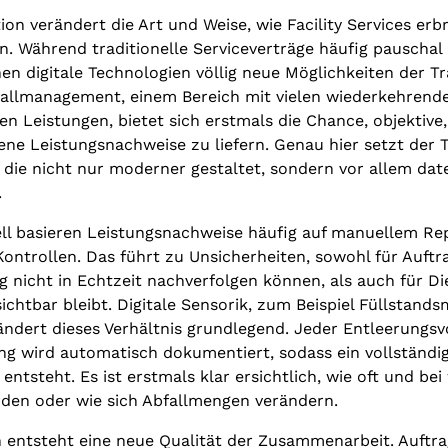
ion verändert die Art und Weise, wie Facility Services er
. Während traditionelle Serviceverträge häufig pauschal 
fnen digitale Technologien völlig neue Möglichkeiten der T
allmanagement, einem Bereich mit vielen wiederkehrend
 Leistungen, bietet sich erstmals die Chance, objektive,
ne Leistungsnachweise zu liefern. Genau hier setzt der T
 die nicht nur moderner gestaltet, sondern vor allem dat
.
ll basieren Leistungsnachweise häufig auf manuellem Re
ontrollen. Das führt zu Unsicherheiten, sowohl für Auftra
g nicht in Echtzeit nachverfolgen können, als auch für Die
ichtbar bleibt. Digitale Sensorik, zum Beispiel Füllstand
rändert dieses Verhältnis grundlegend. Jeder Entleerungs
ng wird automatisch dokumentiert, sodass ein vollständig
entsteht. Es ist erstmals klar ersichtlich, wie oft und be
rden oder wie sich Abfallmengen verändern.
n entsteht eine neue Qualität der Zusammenarbeit. Auftr