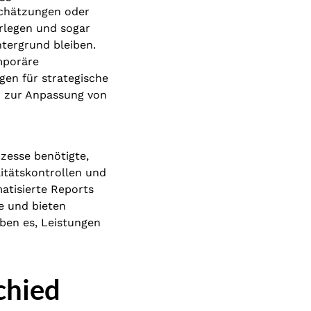
nschätzungen oder
arlegen und sogar
ntergrund bleiben.
mporäre
gen für strategische
r zur Anpassung von
zesse benötigte,
litätskontrollen und
atisierte Reports
e und bieten
uben es, Leistungen
chied